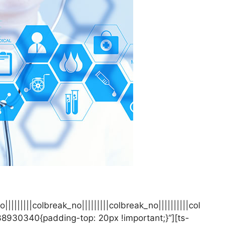
||||||colbreak_no|||||||||colbreak_no||||||||||col
38930340{padding-top: 20px !important;}”][ts-