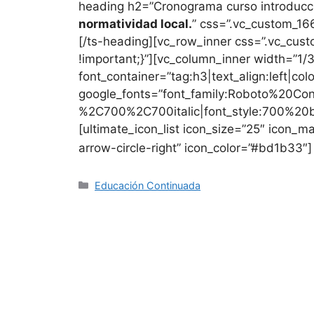
heading h2=”Cronograma curso introducci
normatividad local.
” css=”.vc_custom_16
[/ts-heading][vc_row_inner css=”.vc_cu
!important;}”][vc_column_inner width=”1/
font_container=”tag:h3|text_align:left|c
google_fonts=”font_family:Roboto%20C
%2C700%2C700italic|font_style:700%2
[ultimate_icon_list icon_size=”25″ icon_ma
arrow-circle-right” icon_color=”#bd1b33″]
Educación Continuada