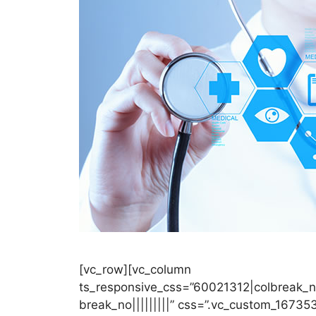
[vc_row][vc_column
ts_responsive_css=”60021312|colbreak_no|||
break_no|||||||||” css=”.vc_custom_16735